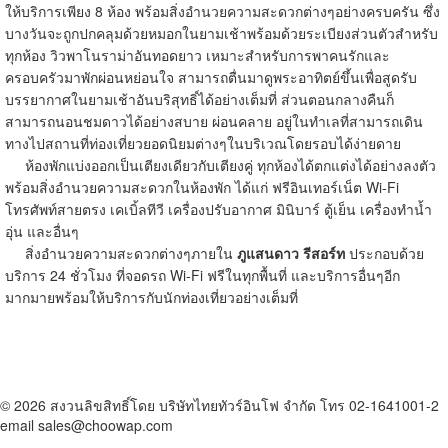
ให้บริการเพียง 8 ห้อง พร้อมสิ่งอำนวยความสะดวกต่างๆอย่างครบครัน ซึ่ง
บางวันจะถูกปกคลุมด้วยหมอกในยามเช้าพร้อมด้วยระเบียงส่วนตัวสำหรับ
ทุกห้อง วิวพาโนราม่าอันทอดยาว เหมาะสำหรับการพาคนรักและ
ครอบครัวมาพักผ่อนหย่อนใจ สามารถตื่นมาดูพระอาทิตย์ขึ้นเพื่อสูดรับ
บรรยากาศในยามเช้าอันบริสุทธิ์ได้อย่างเต็มที่ ส่วนตอนกลางคืนก็
สามารถนอนชมดาวได้อย่างสบาย ผ่อนคลาย อยู่ในทำเลที่สามารถเดิน
ทางไปสถานที่ท่องเที่ยวยอดนิยมต่างๆในบริเวณโดยรอบได้ง่ายดาย
ห้องพักแบ่งออกเป็นเตียงเดียวกับเตียงคู่ ทุกห้องได้ตกแต่งได้อย่างลงตัว
พร้อมสิ่งอำนวยความสะดวกในห้องพัก ได้แก่ ฟรีอินเทอร์เน็ต Wi-Fi
โทรศัพท์สายตรง เคเบิ้ลทีวี เครื่องปรับอากาศ มินิบาร์ ตู้เย็น เครื่องทำน้ำ
อุ่น และอื่นๆ
สิ่งอำนวยความสะดวกต่างๆภายใน
ภูแสนดาว รีสอร์ท
ประกอบด้วย
บริการ 24 ชั่วโมง ที่จอดรถ Wi-Fi ฟรีในทุกพื้นที่ และบริการอื่นๆอีก
มากมายพร้อมให้บริการกับนักท่องเที่ยวอย่างเต็มที่
© 2026 สงวนลิขสิทธิ์โดย บริษัทไทยทัวร์อินโฟ จำกัด โทร 02-1641001-2
email sales@choowap.com