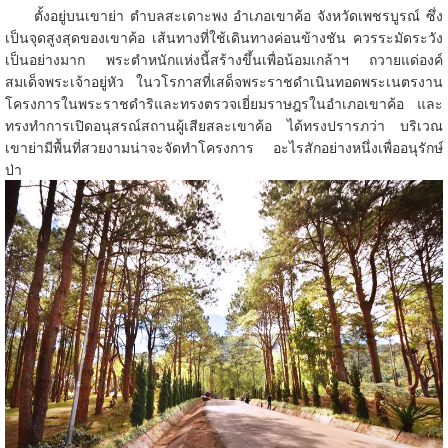
ตั้งอยู่บนเขาย่า ตำบลสะเดาะพง อำเภอเขาค้อ จังหวัดเพชรบูรณ์ ซึ่ง
เป็นจุดสูงสุดของเขาค้อ เส้นทางที่ใช้เดินทางค่อนข้างชัน ควรระมัดระวัง
เป็นอย่างมาก พระตำหนักแห่งนี้สร้างขึ้นเพื่อน้อมเกล้าฯ ถวายแด่องค์
สมเด็จพระเจ้าอยู่หัว ในวโรกาสที่เสด็จพระราชดำเนินทอดพระเนตรงาน
โครงการในพระราชดำริและทรงตรวจเยี่ยมราษฎรในอำเภอเขาค้อ และ
ทรงทำการเปิดอนุสรณ์สถานผู้เสียสละเขาค้อ ได้ทรงปรารภว่า บริเวณ
เขาย่ามีพื้นที่สวยงามน่าจะจัดทำโครงการ อะไรสักอย่างหนึ่งเพื่ออนุรักษ์
ป่า